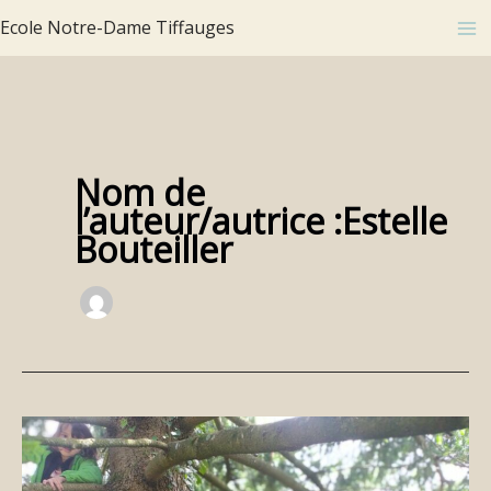
Aller
Ecole Notre-Dame Tiffauges
au
contenu
Nom de
l’auteur/autrice :Estelle
Bouteiller
Classe
dehors