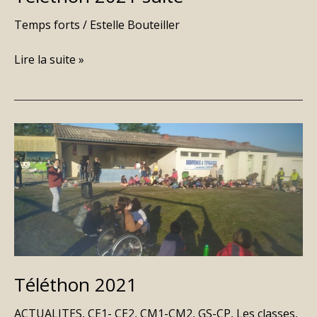
Temps forts
/
Estelle Bouteiller
Lire la suite »
Téléthon
2021
Téléthon 2021
ACTUALITES
,
CE1- CE2
,
CM1-CM2
,
GS-CP
,
Les classes
,