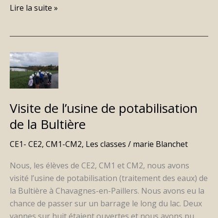
Lire la suite »
Visite
de
l’usine
de
Visite de l’usine de potabilisation
potabilisation
de la Bultière
de
la
CE1- CE2
,
CM1-CM2
,
Les classes
/
marie Blanchet
Bultière
Nous, les élèves de CE2, CM1 et CM2, nous avons
visité l’usine de potabilisation (traitement des eaux) de
la Bultière à Chavagnes-en-Paillers. Nous avons eu la
chance de passer sur un barrage le long du lac. Deux
vannes sur huit étaient ouvertes et nous avons pu