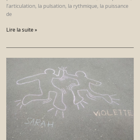
l’articulation, la pulsation, la rythmique, la puissance
de
Lire la suite »
Quand
l’art
s’invite
sur
la
cour
de
récréation…..