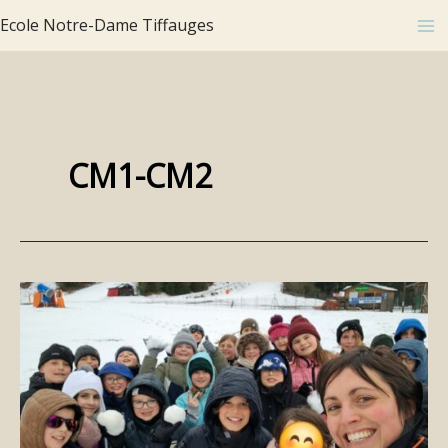
Aller
Ecole Notre-Dame Tiffauges
au
contenu
CM1-CM2
Voyage
scolaire
au
Lioran
(Cantal)