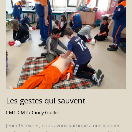
Les
gestes
qui
sauvent
Les gestes qui sauvent
CM1-CM2
/
Cindy Guillet
Jeudi 15 février, nous avons participé à une matinée