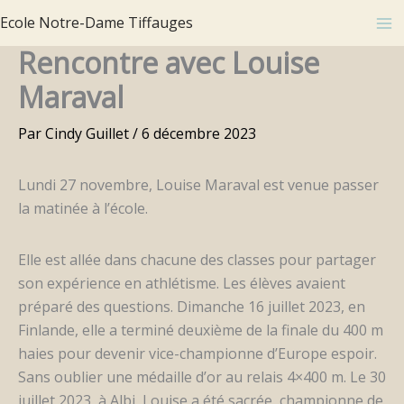
Aller
Ecole Notre-Dame Tiffauges
au
Rencontre avec Louise
contenu
Maraval
Par
Cindy Guillet
/
6 décembre 2023
Lundi 27 novembre, Louise Maraval est venue passer
la matinée à l’école.
Elle est allée dans chacune des classes pour partager
son expérience en athlétisme. Les élèves avaient
préparé des questions. Dimanche 16 juillet 2023, en
Finlande, elle a terminé deuxième de la finale du 400 m
haies pour devenir vice-championne d’Europe espoir.
Sans oublier une médaille d’or au relais 4×400 m. Le 30
juillet 2023, à Albi, Louise a été sacrée championne de